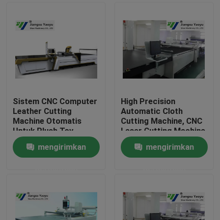
Sistem CNC Computer
High Precision
Leather Cutting
Automatic Cloth
Machine Otomatis
Cutting Machine, CNC
Untuk Plush Toy
Laser Cutting Machine
mengirimkan
mengirimkan
Rumah
permintaan
permintaan
Produk
Tentang kami