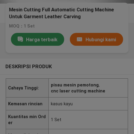
Mesin Cutting Full Automatic Cutting Machine
Untuk Garment Leather Carving
MOQ：1 Set
Harga terbaik
Hubungi kami
DESKRIPSI PRODUK
pisau mesin pemotong
,
Cahaya Tinggi:
cnc laser cutting machine
Kemasan rincian
kasus kayu
Kuantitas min Ord
1 Set
er