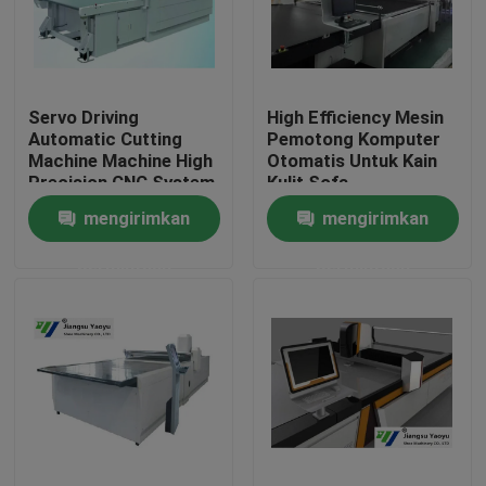
Tur Pabrik
Servo Driving
High Efficiency Mesin
Kontrol kualitas
Automatic Cutting
Pemotong Komputer
Machine Machine High
Otomatis Untuk Kain
Precision CNC System
Kulit Sofa
Hubungi kami
mengirimkan
mengirimkan
permintaan
permintaan
Permintaan Penawaran
Mesin Pemotong Mati Hidrolik
Mesin Cut Cut Die Hidrolik
Mesin Cutting Swing Arm