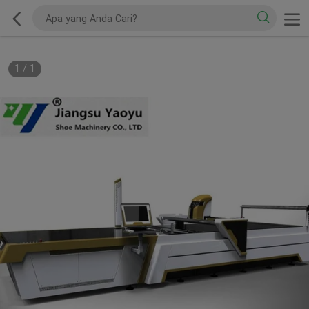
1
/
1