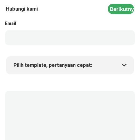
Hubungi kami
Berikutnya
Email
Pilih template, pertanyaan cepat:
Harga produk
Min.order quantity
Minta sampel
Keterangan lebih lanjut