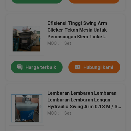
Efisiensi Tinggi Swing Arm
Clicker Tekan Mesin Untuk
Pemasangan Klem Ticket
Blanking
MOQ：1 Set
Harga terbaik
Hubungi kami
Lembaran Lembaran Lembaran
Lembaran Lembaran Lengan
Hydraulic Swing Arm 0.18 M / S
Speed
MOQ：1 Set