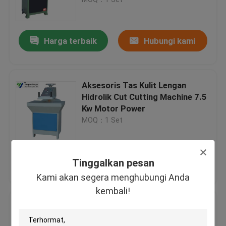
Mesin Pemotong Kepala Hidrolik
Harga terbaik
Hubungi kami
Mesin Roll Slitting
Aksesoris Tas Kulit Lengan
Mesin Cutter Fabric Strip
Hidrolik Cut Cutting Machine 7.5
Kw Motor Power
MOQ：1 Set
Mesin Cut Cut Fabric
Mesin Spreading Otomatis
Harga terbaik
Hubungi kami
Tinggalkan pesan
Kami akan segera menghubungi Anda
Mesin Embossing Ultrasonic
kembali!
Mesin Klik Hidrolik, Mesin Press
Clicker Hidrolik Seissor
Mesin pemotong komputer