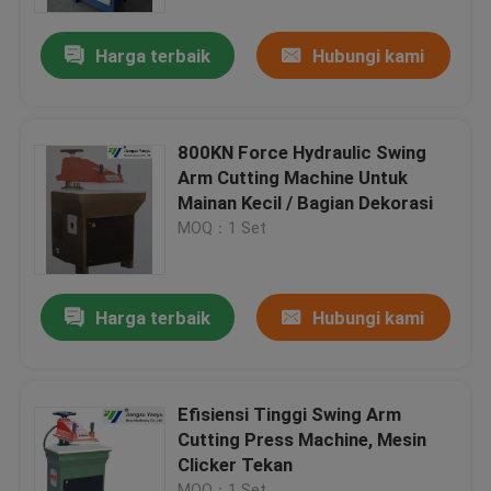
Harga terbaik
Hubungi kami
Tur Pabrik
Kontrol kualitas
800KN Force Hydraulic Swing
Arm Cutting Machine Untuk
Hubungi kami
Mainan Kecil / Bagian Dekorasi
MOQ：1 Set
Permintaan Penawaran
Harga terbaik
Hubungi kami
Mesin Pemotong Mati Hidrolik
Mesin Cut Cut Die Hidrolik
Efisiensi Tinggi Swing Arm
Cutting Press Machine, Mesin
Clicker Tekan
Mesin Cutting Swing Arm
MOQ：1 Set