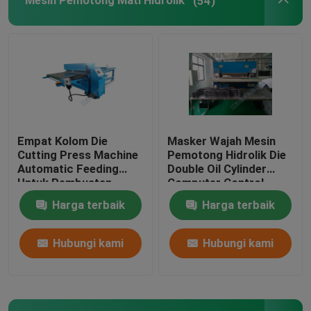
Mesin Pemotong Mati Hidrolik
(54)
Flame Laminating Machine
lembaran plastik
Mesin Pembuat Sarung Tangan
Empat Kolom Die
Masker Wajah Mesin
Cutting Press Machine
Pemotong Hidrolik Die
Automatic Feeding
Double Oil Cylinder
Untuk Pembuatan
Computer Control
Sepatu Olahraga
Harga terbaik
Harga terbaik
Hubungi kami
Hubungi kami