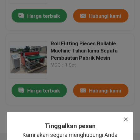
Harga terbaik
Hubungi kami
Tur Pabrik
Kontrol kualitas
Roll Flitting Pieces Rollable
Machine Tahan lama Sepatu
Hubungi kami
Pembuatan Pabrik Mesin
MOQ：1 Set
Permintaan Penawaran
Harga terbaik
Hubungi kami
Mesin Pemotong Mati Hidrolik
Mesin Cut Cut Die Hidrolik
Lihat Lebih
Tinggalkan pesan
Kami akan segera menghubungi Anda
Mesin Cutting Swing Arm