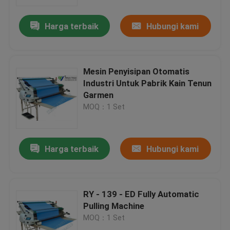
Harga terbaik
Hubungi kami
Tur Pabrik
Kontrol kualitas
Mesin Penyisipan Otomatis
Industri Untuk Pabrik Kain Tenun
Hubungi kami
Garmen
MOQ：1 Set
Permintaan Penawaran
Harga terbaik
Hubungi kami
Mesin Pemotong Mati Hidrolik
Mesin Cut Cut Die Hidrolik
RY - 139 - ED Fully Automatic
Pulling Machine
MOQ：1 Set
Mesin Cutting Swing Arm