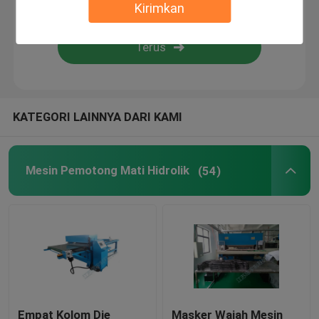
Kirimkan
Flame Laminating Machine
lembaran plastik
KATEGORI LAINNYA DARI KAMI
Mesin Pembuat Sarung Tangan
Mesin Pemotong Mati Hidrolik
(54)
Empat Kolom Die
Masker Wajah Mesin