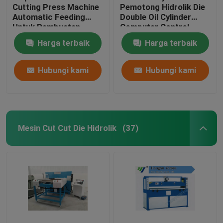
Cutting Press Machine
Pemotong Hidrolik Die
Automatic Feeding
Double Oil Cylinder
Untuk Pembuatan
Computer Control
Sepatu Olahraga
Harga terbaik
Harga terbaik
Hubungi kami
Hubungi kami
Mesin Cut Cut Die Hidrolik
(37)