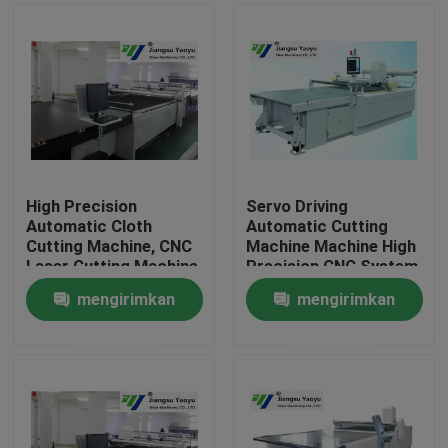
High Precision
Servo Driving
Automatic Cloth
Automatic Cutting
Cutting Machine, CNC
Machine Machine High
Laser Cutting Machine
Precision CNC System
mengirimkan
mengirimkan
Rumah
permintaan
permintaan
Produk
Tentang kami