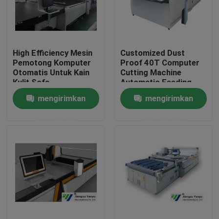
Tur Pabrik
High Efficiency Mesin
Customized Dust
Kontrol kualitas
Pemotong Komputer
Proof 40T Computer
Otomatis Untuk Kain
Cutting Machine
Kulit Sofa
Automatic Feeding
Hubungi kami
System
mengirimkan
mengirimkan
permintaan
permintaan
Permintaan Penawaran
Mesin Pemotong Mati Hidrolik
Mesin Cut Cut Die Hidrolik
Mesin Cutting Swing Arm