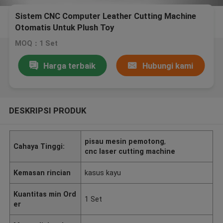
Sistem CNC Computer Leather Cutting Machine
Otomatis Untuk Plush Toy
MOQ：1 Set
Harga terbaik
Hubungi kami
DESKRIPSI PRODUK
pisau mesin pemotong
,
Cahaya Tinggi:
cnc laser cutting machine
Kemasan rincian
kasus kayu
Kuantitas min Ord
1 Set
er