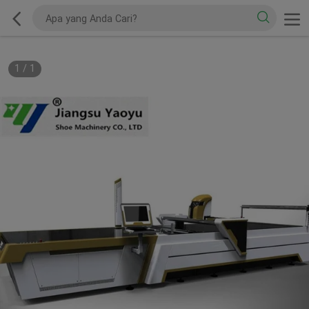
1
/
1