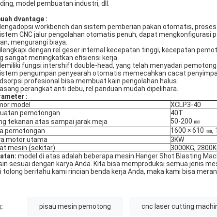
ding, model pembuatan industri, dll.
buah
dvantage
:
Mengadopsi workbench dan sistem pemberian pakan otomatis, proses 
Sistem CNC jalur pengolahan otomatis penuh, dapat mengkonfigurasi p
an, mengurangi biaya.
Dilengkapi dengan rel geser internal kecepatan tinggi, kecepatan pe
g sangat meningkatkan efisiensi kerja.
Memiliki fungsi intershift double-head, yang telah menyadari pemotonga
Sistem pengumpan penyearah otomatis memecahkan cacat penyimpan
Adsorpsi profesional bisa membuat kain pengolahan halus.
Pasang perangkat anti debu, rel panduan mudah dipelihara.
rameter
:
mor model
XCLP3-40
kuatan pemotongan
40T
50-200 ㎜
ing tekanan atas sampai jarak meja
1600 × 610 ㎜, 
ea pemotongan
a motor utama
3KW
at mesin (sekitar)
3000KG, 2800
atan:
model di atas adalah beberapa mesin Hanger Shot Blasting Mac
in sesuai dengan karya Anda. Kita bisa memproduksi semua jenis me
i tolong beritahu kami rincian benda kerja Anda, maka kami bisa mera
:
pisau mesin pemotong
cnc laser cutting machi