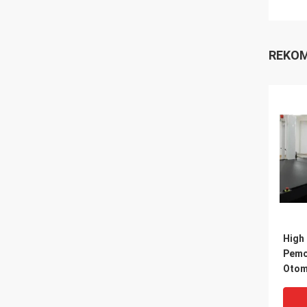
REKOM
High 
Pemo
Otom
Kulit