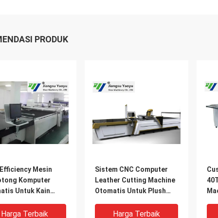
ENDASI PRODUK
Efficiency Mesin
Sistem CNC Computer
Cus
tong Komputer
Leather Cutting Machine
40T
atis Untuk Kain
Otomatis Untuk Plush
Mac
 Sofa
Toy
Fee
Harga Terbaik
Harga Terbaik