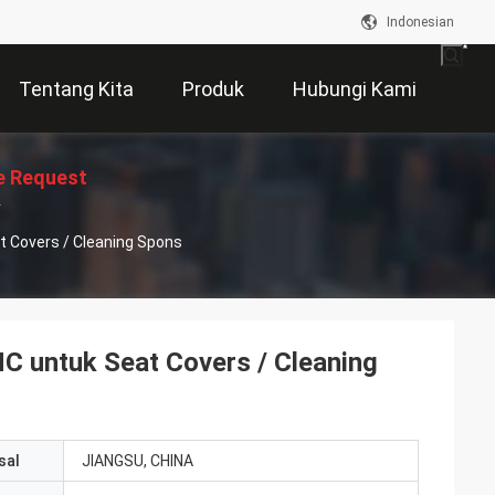
Indonesian
Tentang Kita
Produk
Hubungi Kami
e Request
t Covers / Cleaning Spons
Suatu
NC untuk Seat Covers / Cleaning
sal
JIANGSU, CHINA