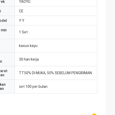
rek
YAOYU
i
CE
odel
Y Y
 min
1 Set
kasus kayu
30 hari kerja
an
yarat
TT50% DI MUKA, 50% SEBELUM PENGIRIMAN
ran
kan
set 100 per bulan
an