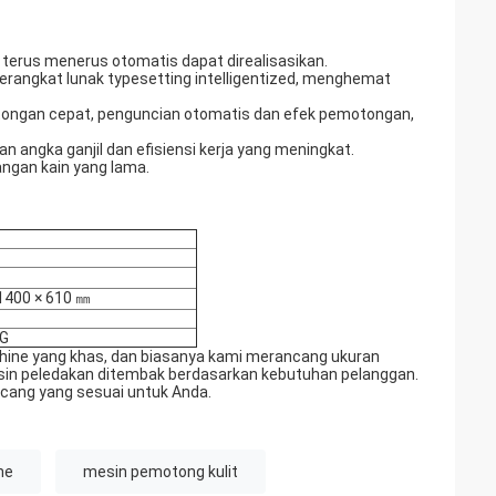
terus menerus otomatis dapat direalisasikan.
erangkat lunak typesetting intelligentized, menghemat
motongan cepat, penguncian otomatis dan efek pemotongan,
n angka ganjil dan efisiensi kerja yang meningkat.
gan kain yang lama.
1400 × 610 ㎜
KG
hine yang khas, dan biasanya kami merancang ukuran
sin peledakan ditembak berdasarkan kebutuhan pelanggan.
ncang yang sesuai untuk Anda.
ne
mesin pemotong kulit