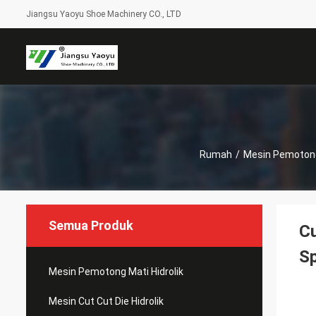
Jiangsu Yaoyu Shoe Machinery CO., LTD
Rumah
/
Mesin Pemoton
Semua Produk
Cu
S
Mesin Pemotong Mati Hidrolik
Mesin Cut Cut Die Hidrolik