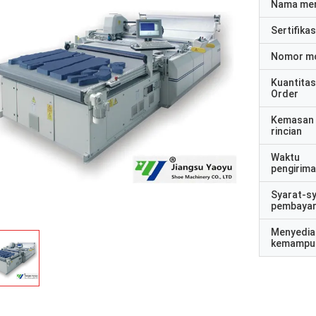
Nama me
Sertifikas
Nomor m
Kuantitas
Order
Kemasan
rincian
Waktu
pengirim
Syarat-s
pembaya
Menyedia
kemampu