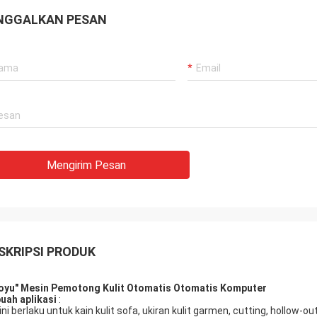
NGGALKAN PESAN
Mengirim Pesan
SKRIPSI PRODUK
oyu"
Mesin Pemotong Kulit
Otomatis Otomatis
Komputer
buah
aplikasi
:
 ini berlaku untuk kain kulit sofa, ukiran kulit garmen, cutting, holl