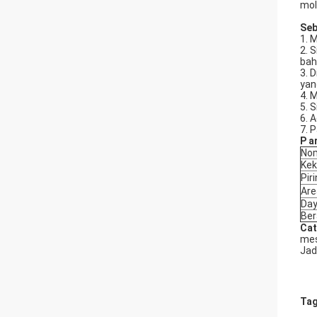
mol
Se
1. 
2. 
bah
3. 
yan
4. 
5. 
6. 
7. 
P
a
No
Ke
Pir
Ar
Day
Ber
Cat
mes
Jad
Tag