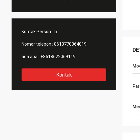
Kontak Person :
Li
Nomor telepon :
8613770064019
DE
ada apa :
+8618622069119
Mo
Kontak
Par
Men