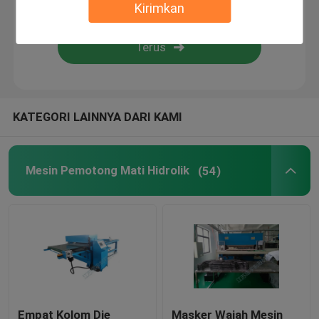
Kirimkan
Flame Laminating Machine
lembaran plastik
KATEGORI LAINNYA DARI KAMI
Mesin Pembuat Sarung Tangan
Mesin Pemotong Mati Hidrolik
(54)
Empat Kolom Die
Masker Wajah Mesin