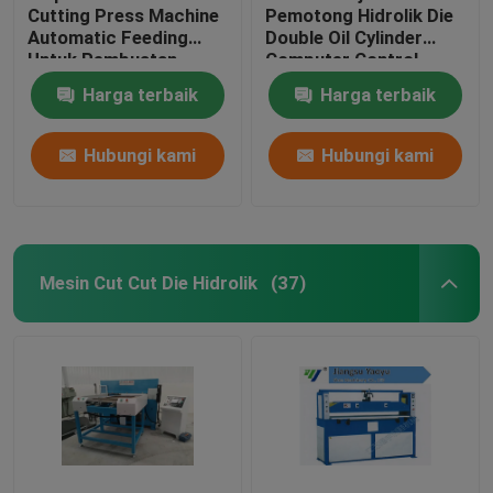
Cutting Press Machine
Pemotong Hidrolik Die
Automatic Feeding
Double Oil Cylinder
Untuk Pembuatan
Computer Control
Sepatu Olahraga
Harga terbaik
Harga terbaik
Hubungi kami
Hubungi kami
Mesin Cut Cut Die Hidrolik
(37)