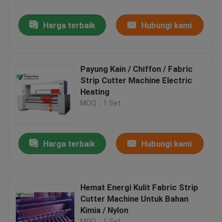
Harga terbaik
Hubungi kami
Tur Pabrik
Kontrol kualitas
Payung Kain / Chiffon / Fabric
Strip Cutter Machine Electric
Hubungi kami
Heating
MOQ：1 Set
Permintaan Penawaran
Harga terbaik
Hubungi kami
Mesin Pemotong Mati Hidrolik
Mesin Cut Cut Die Hidrolik
Hemat Energi Kulit Fabric Strip
Cutter Machine Untuk Bahan
Kimia / Nylon
Mesin Cutting Swing Arm
MOQ：1 Set