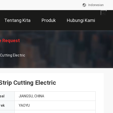
Indonesian
Tentang Kita
Produk
Hubungi Kami
e Request
utting Electric
Suatu
rip Cutting Electric
sal
JIANGSU, CHINA
rek
YAOYU