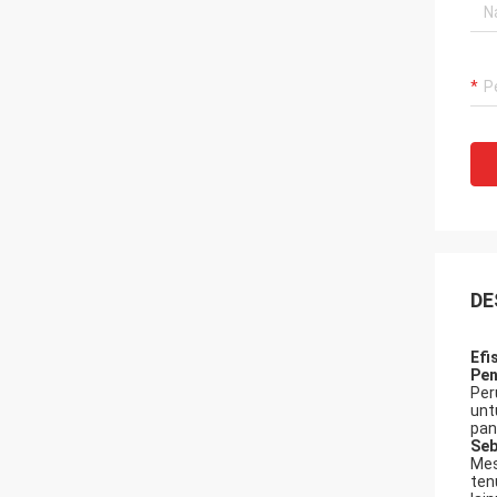
DE
Efi
Pen
Per
unt
pan
Se
Mes
ten