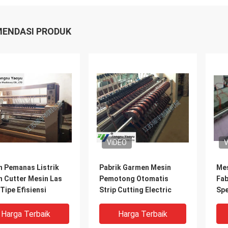
ENDASI PRODUK
VIDEO
V
n Pemanas Listrik
Pabrik Garmen Mesin
Mes
n Cutter Mesin Las
Pemotong Otomatis
Fab
Tipe Efisiensi
Strip Cutting Electric
Spe
Dio
Harga Terbaik
Harga Terbaik