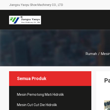
Jiangsu Yaoyu Shoe Machinery CO., LTD
Rumah
/
Mesin
Semua Produk
Pa
Mesin Pemotong Mati Hidrolik
Mesin Cut Cut Die Hidrolik