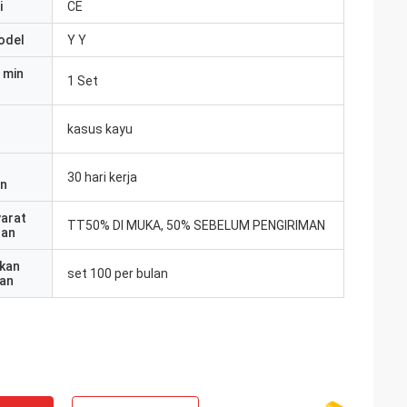
i
CE
odel
Y Y
 min
1 Set
kasus kayu
30 hari kerja
an
yarat
TT50% DI MUKA, 50% SEBELUM PENGIRIMAN
ran
kan
set 100 per bulan
an