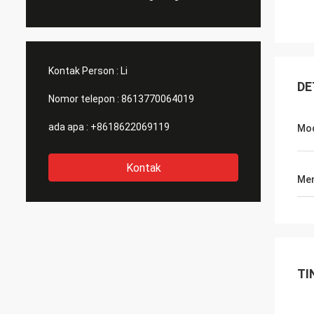
Kontak Person :
Li
DE
Nomor telepon :
8613770064019
ada apa :
+8618622069119
Mo
Kontak
Men
TI