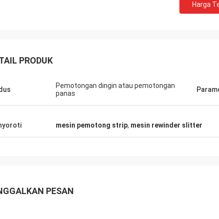
Harga Te
TAIL PRODUK
Pemotongan dingin atau pemotongan
dus
Param
panas
yoroti
mesin pemotong strip
,
mesin rewinder slitter
NGGALKAN PESAN