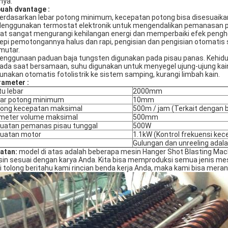
nya.
buah
dvantage
:
Berdasarkan lebar potong minimum, kecepatan potong bisa disesuaika
Menggunakan termostat elektronik untuk mengendalikan pemanasan pis
at sangat mengurangi kehilangan energi dan memperbaiki efek pengh
Tepi pemotongannya halus dan rapi, pengisian dan pengisian otomatis
utar.
Penggunaan paduan baja tungsten digunakan pada pisau panas. Kehidu
Pada saat bersamaan, suhu digunakan untuk menyegel ujung-ujung kai
Gunakan otomatis fotolistrik ke sistem samping, kurangi limbah kain.
rameter
:
tu lebar
2000mm
ar potong minimum
10mm
ong kecepatan maksimal
500m / jam (Terkait dengan 
meter volume maksimal
500mm
uatan pemanas pisau tunggal
500W
uatan motor
1.1kW (Kontrol frekuensi ke
Gulungan dan unreeling adala
atan:
model di atas adalah beberapa mesin Hanger Shot Blasting Mac
in sesuai dengan karya Anda. Kita bisa memproduksi semua jenis me
i tolong beritahu kami rincian benda kerja Anda, maka kami bisa mera