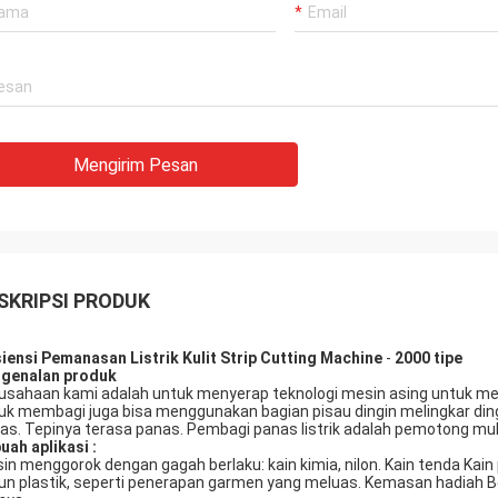
Mengirim Pesan
SKRIPSI PRODUK
siensi
Pemanasan Listrik Kulit Strip Cutting Machine
-
2000 tipe
genalan produk
usahaan kami adalah untuk menyerap teknologi mesin asing untuk me
uk membagi juga bisa menggunakan bagian pisau dingin melingkar dingi
as. Tepinya terasa panas. Pembagi panas listrik adalah pemotong mult
buah
aplikasi
:
in menggorok dengan gagah berlaku: kain kimia, nilon. Kain tenda Kain
un plastik, seperti penerapan garmen yang meluas. Kemasan hadiah Be