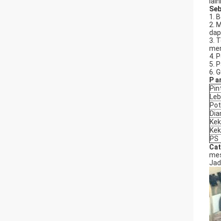
lain
Se
1. 
2. 
dap
3. 
mem
4. 
5. 
6. 
P
a
Pin
Leb
Pot
Dia
Kek
Kek
PS
Cat
mes
Jad