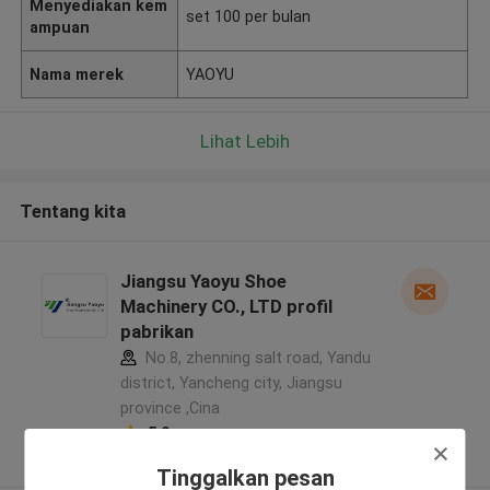
Menyediakan kem
set 100 per bulan
ampuan
Nama merek
YAOYU
Lihat Lebih
Tentang kita
Jiangsu Yaoyu Shoe
Machinery CO., LTD profil
pabrikan
No.8, zhenning salt road, Yandu
district, Yancheng city, Jiangsu
province ,Cina
5.0
Diverifikasi pemasok
Tinggalkan pesan