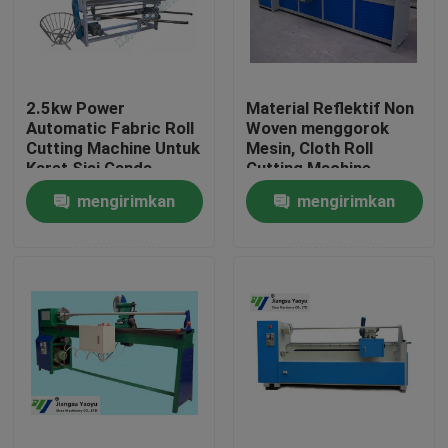
Tur Pabrik
2.5kw Power
Material Reflektif Non
Kontrol kualitas
Automatic Fabric Roll
Woven menggorok
Cutting Machine Untuk
Mesin, Cloth Roll
Karet Sisi Ganda
Cutting Machine
Hubungi kami
mengirimkan
mengirimkan
permintaan
permintaan
Permintaan Penawaran
Mesin Pemotong Mati Hidrolik
Mesin Cut Cut Die Hidrolik
Mesin Cutting Swing Arm