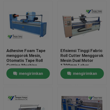
Adhesive Foam Tape
Efisiensi Tinggi Fabric
menggorok Mesin,
Roll Cutter Menggorok
Otomatis Tape Roll
Mesin Dual Motor
Cutting Machine
1700mm Lebar
350mm blade
mengirimkan
mengirimkan
Rumah
permintaan
permintaan
Produk
Tentang kami