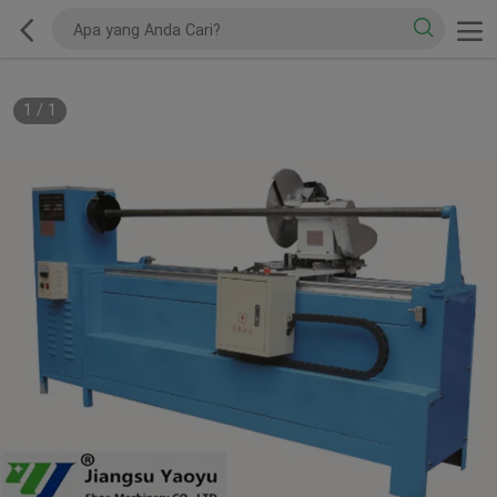
1
/
1