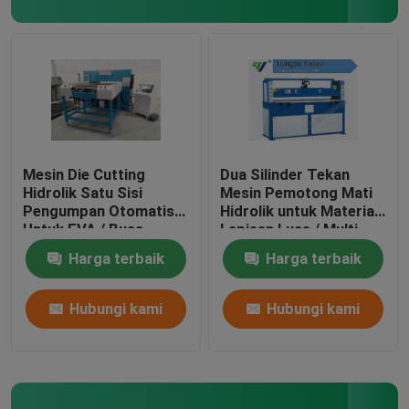
Flame Laminating Machine
lembaran plastik
Mesin Pembuat Sarung Tangan
Mesin Die Cutting
Dua Silinder Tekan
Hidrolik Satu Sisi
Mesin Pemotong Mati
Pengumpan Otomatis
Hidrolik untuk Material
Untuk EVA / Busa
Lapisan Luas / Multi
Harga terbaik
Harga terbaik
Hubungi kami
Hubungi kami