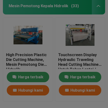
Mesin Pemotong Kepala Hidrolik
(33)
High Precision Plastic
Touchscreen Display
Die Cutting Machine,
Hydraulic Traveling
Mesin Pemotong Die
Head Cutting Machine
Hidrolik
Untuk Bahan Lantai /
Soft Film
Harga terbaik
Harga terbaik
Hubungi kami
Hubungi kami