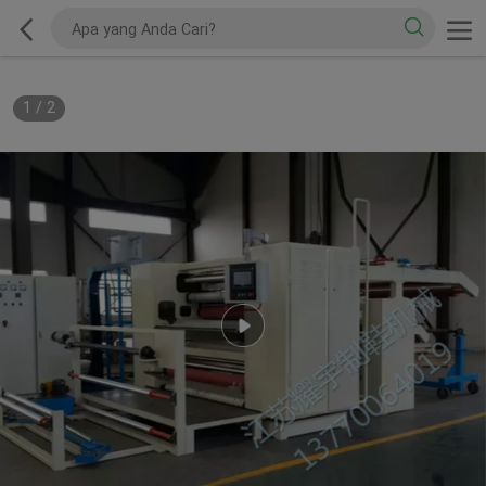
1
/
2