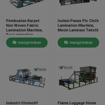
Tur Pabrik
Pembuatan Karpet
Isolasi Panas Plc Cloth
Non Woven Fabric
Lamination Machine,
Kontrol kualitas
Lamination Machine,
Mesin Laminasi Tekstil
Eva Lamination
Machine
mengirimkan
mengirimkan
Hubungi kami
permintaan
permintaan
Permintaan Penawaran
Mesin Pemotong Mati Hidrolik
Mesin Cut Cut Die Hidrolik
Mesin Cutting Swing Arm
Industri Otomotif
Flame Luggage Home