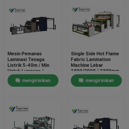
Mesin Pemanas
Single Side Hot Flame
Laminasi Tenaga
Fabric Lamination
Listrik 5-40m / Min
Machine Lebar
Untuk Luggage /
1800/2000 / 2300mm
Decoration
Efektif
mengirimkan
mengirimkan
Rumah
permintaan
permintaan
Produk
Tentang kami