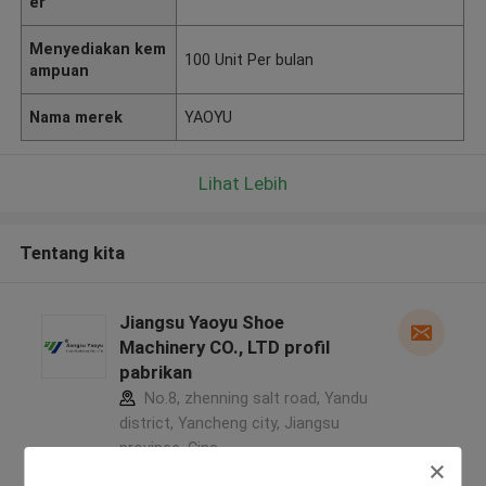
er
Menyediakan kem
100 Unit Per bulan
ampuan
Nama merek
YAOYU
Lihat Lebih
Tentang kita
Jiangsu Yaoyu Shoe
Machinery CO., LTD profil
pabrikan
No.8, zhenning salt road, Yandu
district, Yancheng city, Jiangsu
province ,Cina
5.0