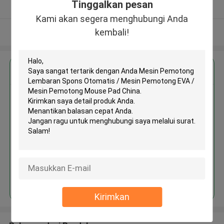
Tinggalkan pesan
Diverifikasi pemasok
Kami akan segera menghubungi Anda
kembali!
Lihat Lebih
Dapatkan Harga Terbaik untuk
Mesin Pemotong Lembaran
Spons Otomatis / Mesin
Pemotong EVA / Mesin
Pemotong Mouse Pad China
Terus
Kirimkan