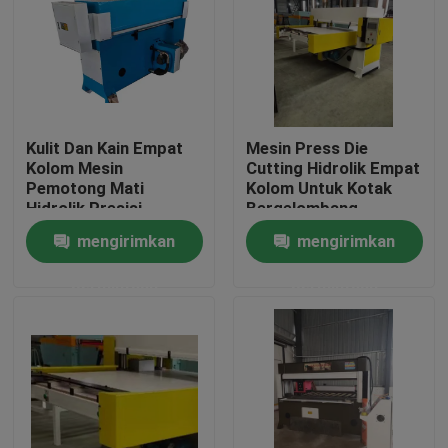
Tur Pabrik
Kontrol kualitas
Kulit Dan Kain Empat
Mesin Press Die
Kolom Mesin
Cutting Hidrolik Empat
Hubungi kami
Pemotong Mati
Kolom Untuk Kotak
Hidrolik Presisi
Bergelombang
mengirimkan
mengirimkan
Permintaan Penawaran
permintaan
permintaan
Mesin Pemotong Mati Hidrolik
Mesin Cut Cut Die Hidrolik
Mesin Cutting Swing Arm