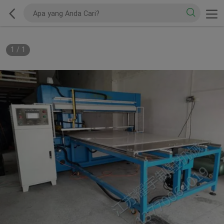
1
/
1