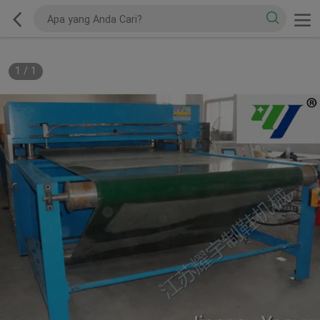
1
/
1