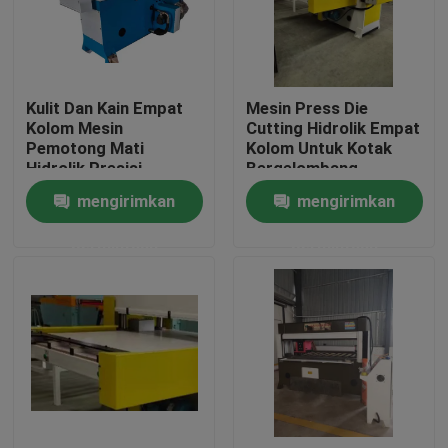
Tur Pabrik
Kulit Dan Kain Empat
Mesin Press Die
Kontrol kualitas
Kolom Mesin
Cutting Hidrolik Empat
Pemotong Mati
Kolom Untuk Kotak
Hidrolik Presisi
Bergelombang
Hubungi kami
mengirimkan
mengirimkan
permintaan
permintaan
Permintaan Penawaran
Mesin Pemotong Mati Hidrolik
Mesin Cut Cut Die Hidrolik
Mesin Cutting Swing Arm