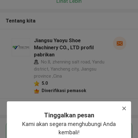
Lihat Lebih
Tentang kita
Jiangsu Yaoyu Shoe
Machinery CO., LTD profil
pabrikan
No.8, zhenning salt road, Yandu
district, Yancheng city, Jiangsu
province ,Cina
5.0
Diverifikasi pemasok
Lihat Lebih
Tinggalkan pesan
Kami akan segera menghubungi Anda
Dapatkan Harga Terbaik untuk
kembali!