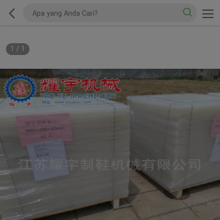
1
/
1