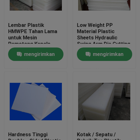
Lembar Plastik
Low Weight PP
HMWPE Tahan Lama
Material Plastic
untuk Mesin
Sheets Hydraulic
Pemotong Kepala
Swing Arm Die Cutting
Hidrolik
Machine
mengirimkan
mengirimkan
permintaan
permintaan
Rumah
Produk
Hardness Tinggi
Kotak / Sepatu /
Tentang kami