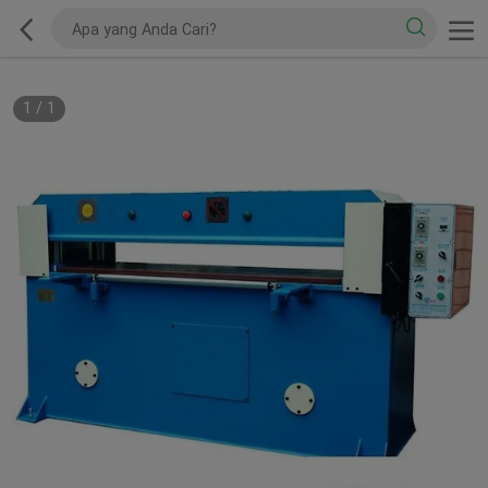
1
/
1