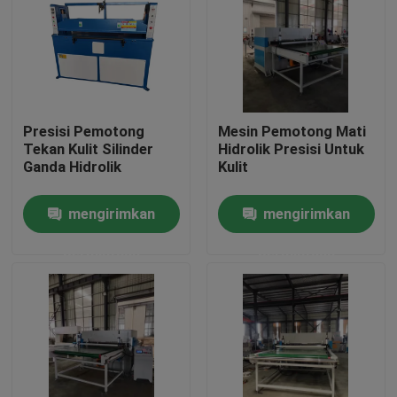
Tur Pabrik
Kontrol kualitas
Presisi Pemotong
Mesin Pemotong Mati
Tekan Kulit Silinder
Hidrolik Presisi Untuk
Hubungi kami
Ganda Hidrolik
Kulit
mengirimkan
mengirimkan
Permintaan Penawaran
permintaan
permintaan
Mesin Pemotong Mati Hidrolik
Mesin Cut Cut Die Hidrolik
Mesin Cutting Swing Arm