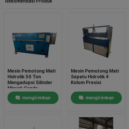
Rekomendasi Produk
Mesin Pemotong Mati
Mesin Pemotong Mati
Hidrolik 50 Ton
Sepatu Hidrolik 4
Mengadopsi Silinder
Kolom Presisi
Minyak Ganda
Rumah
mengirimkan
mengirimkan
Produk
permintaan
permintaan
Tentang kami