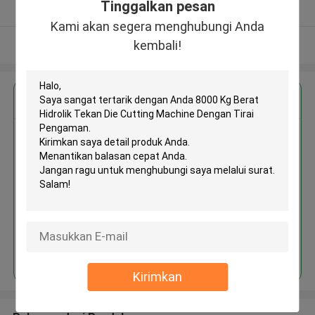
Tinggalkan pesan
Diverifikasi pemasok
Kami akan segera menghubungi Anda
kembali!
Lihat Lebih
Dapatkan Harga Terbaik untuk
8000 Kg Berat Hidrolik Tekan
Die Cutting Machine Dengan
Tirai Pengaman
Terus
Kirimkan