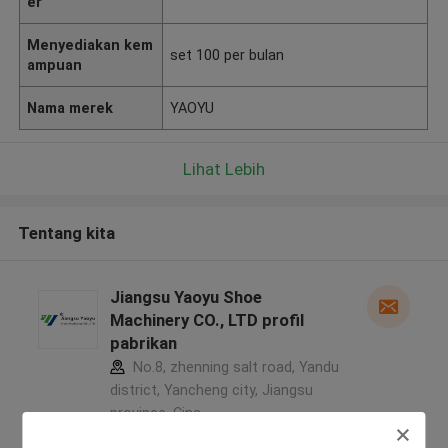
er
Menyediakan kem
set 100 per bulan
ampuan
Nama merek
YAOYU
Lihat Lebih
Tentang kita
Jiangsu Yaoyu Shoe
Machinery CO., LTD profil
pabrikan
No.8, zhenning salt road, Yandu
district, Yancheng city, Jiangsu
province ,Cina
5.0