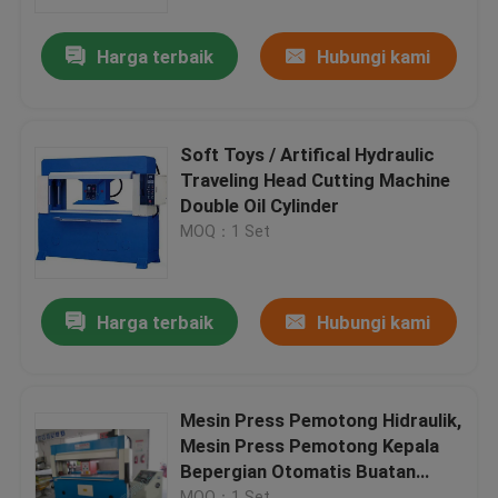
Harga terbaik
Hubungi kami
Tur Pabrik
Kontrol kualitas
Soft Toys / Artifical Hydraulic
Traveling Head Cutting Machine
Hubungi kami
Double Oil Cylinder
MOQ：1 Set
Permintaan Penawaran
Harga terbaik
Hubungi kami
Mesin Pemotong Mati Hidrolik
Mesin Cut Cut Die Hidrolik
Mesin Press Pemotong Hidraulik,
Mesin Press Pemotong Kepala
Bepergian Otomatis Buatan
Mesin Cutting Swing Arm
China
MOQ：1 Set