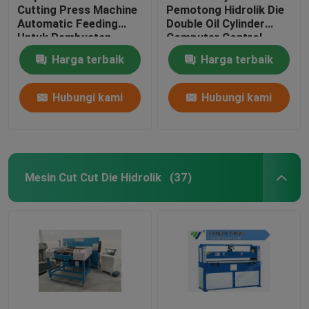
Cutting Press Machine
Pemotong Hidrolik Die
Automatic Feeding
Double Oil Cylinder
Untuk Pembuatan
Computer Control
Sepatu Olahraga
Harga terbaik
Harga terbaik
Hubungi kami
Hubungi kami
Mesin Cut Cut Die Hidrolik
(37)