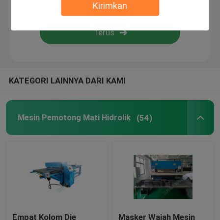
Kirimkan
Flame Laminating Machine
lembaran plastik
KATEGORI LAINNYA DARI KAMI
Mesin Pembuat Sarung Tangan
Mesin Pemotong Mati Hidrolik
(54)
Empat Kolom Die
Masker Wajah Mesin