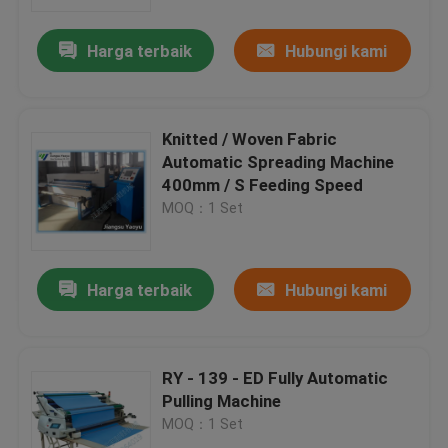
Harga terbaik
Hubungi kami
Tur Pabrik
Kontrol kualitas
Knitted / Woven Fabric
Automatic Spreading Machine
Hubungi kami
400mm / S Feeding Speed
MOQ：1 Set
Permintaan Penawaran
Harga terbaik
Hubungi kami
Mesin Pemotong Mati Hidrolik
Mesin Cut Cut Die Hidrolik
RY - 139 - ED Fully Automatic
Pulling Machine
MOQ：1 Set
Mesin Cutting Swing Arm