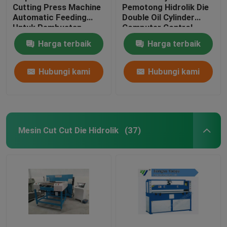
Cutting Press Machine
Pemotong Hidrolik Die
Automatic Feeding
Double Oil Cylinder
Untuk Pembuatan
Computer Control
Sepatu Olahraga
Harga terbaik
Harga terbaik
Hubungi kami
Hubungi kami
Mesin Cut Cut Die Hidrolik
(37)