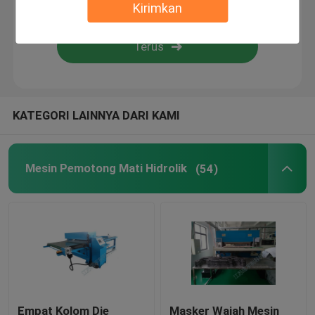
Kirimkan
Flame Laminating Machine
lembaran plastik
KATEGORI LAINNYA DARI KAMI
Mesin Pembuat Sarung Tangan
Mesin Pemotong Mati Hidrolik
(54)
Empat Kolom Die
Masker Wajah Mesin